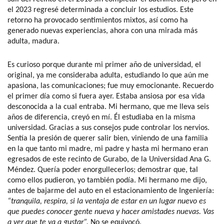
el 2023 regresé determinada a concluir los estudios. Este
retorno ha provocado sentimientos mixtos, así como ha
generado nuevas experiencias, ahora con una mirada más
adulta, madura.
Es curioso porque durante mi primer año de universidad, el
original, ya me consideraba adulta, estudiando lo que aún me
apasiona, las comunicaciones; fue muy emocionante. Recuerdo
el primer día como si fuera ayer. Estaba ansiosa por esa vida
desconocida a la cual entraba. Mi hermano, que me lleva seis
años de diferencia, creyó en mí. Él estudiaba en la misma
universidad. Gracias a sus consejos pude controlar los nervios.
Sentía la presión de querer salir bien, viniendo de una familia
en la que tanto mi madre, mi padre y hasta mi hermano eran
egresados de este recinto de Gurabo, de la Universidad Ana G.
Méndez. Quería poder enorgullecerlos; demostrar que, tal
como ellos pudieron, yo también podía. Mi hermano me dijo,
antes de bajarme del auto en el estacionamiento de Ingeniería:
“tranquila, respira, si la ventaja de estar en un lugar nuevo es
que puedes conocer gente nueva y hacer amistades nuevas. Vas
a ver que te va a gustar”.
No se equivocó.